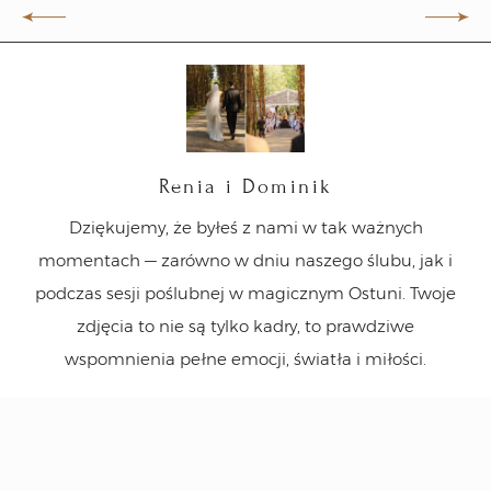
Renia i Dominik
a
Dziękujemy, że byłeś z nami w tak ważnych
M
ie
momentach — zarówno w dniu naszego ślubu, jak i
n
ęki
podczas sesji poślubnej w magicznym Ostuni. Twoje
zdjęcia to nie są tylko kadry, to prawdziwe
sp
óre
wspomnienia pełne emocji, światła i miłości.
st
,
 to