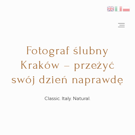
Home
Fotograf ślubny
Fotograf ślubny Kraków
Kraków – przeżyć
Reportaże ślubne
swój dzień naprawdę
Inspiracje
Classic. Italy. Natural.
Plener ślubny we Włoszech
Kontakt