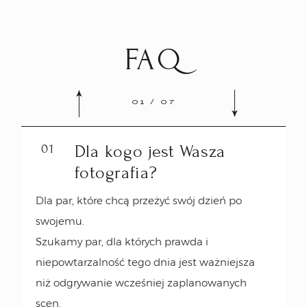
07
Czy fotografujecie śluby
sze
poza Krakowem?
z
FAQ
Tak. Najwięcej pracujemy w Krakowie i
Bo
Małopolsce, regularnie w sąsiednich
województwach i w Warszawie, a na plenery
01
/
07
wracamy co roku do Włoch.
m z
01
Dla kogo jest Wasza
fotografia?
Dla par, które chcą przeżyć swój dzień po
swojemu.
Szukamy par, dla których prawda i
niepowtarzalność tego dnia jest ważniejsza
niż odgrywanie wcześniej zaplanowanych
scen.