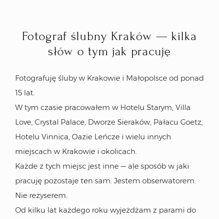
wypadania z rytmu dnia. W centrum Krakowa
plenerem są uliczki wokół, w miejscach takich
Fotograf ślubny Kraków — kilka
jak Willa Love czy Pałac Goetz — przestrzeń
wokół sali.
słów o tym jak pracuję
07
Czy fotografujecie śluby
Fotografuję śluby w Krakowie i Małopolsce od ponad
poza Krakowem?
15 lat.
W tym czasie pracowałem w Hotelu Starym, Villa
Tak. Najwięcej pracujemy w Krakowie i
Love, Crystal Palace, Dworze Sieraków, Pałacu Goetz,
Małopolsce, regularnie w sąsiednich
Hotelu Vinnica, Oazie Leńcze i wielu innych
województwach i w Warszawie, a na plenery
miejscach w Krakowie i okolicach.
wracamy co roku do Włoch.
Każde z tych miejsc jest inne — ale sposób w jaki
01
Dla kogo jest Wasza
pracuję pozostaje ten sam. Jestem obserwatorem.
fotografia?
Nie reżyserem.
Od kilku lat każdego roku wyjeżdżam z parami do
Dla par, które chcą przeżyć swój dzień po