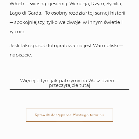
Włoch — wiosną i jesienią. Wenecja, Rzym, Sycylia,
swojemu.
Lago di Garda. To osobny rozdział tej samej historii
Szukamy par, dla których prawda i
— spokojniejszy, tylko we dwoje, w innym świetle i
niepowtarzalność tego dnia jest ważniejsza
rytmie.
niż odgrywanie wcześniej zaplanowanych
scen.
Jeśli taki sposób fotografowania jest Wam bliski —
napiszcie.
Wielkie wesele czy kameralne spotkanie z
najbliższymi — ważne, żeby ten dzień był
naprawdę Wasz.
Więcej o tym jak patrzymy na Wasz dzień —
przeczytajcie tutaj
02
Ile kosztuje fotograf ślubny
w Krakowie?
Fotografujemy w dwóch formach.
Sprawdź dostępność Waszego terminu
Duo — Marcin i Kamila, dwa spojrzenia na ten
sam dzień: Marcin przy panu młodym, gdy