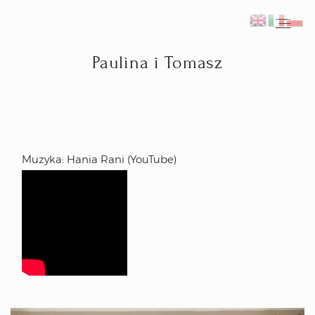
Paulina i Tomasz
Home
Fotograf ślubny Kraków
Muzyka: Hania Rani (YouTube)
Reportaże ślubne
Inspiracje
Plener ślubny we Włoszech
Kontakt