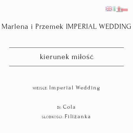
Marlena i Przemek IMPERIAL WEDDING
Home
Fotograf ślubny Kraków
kierunek miłość
Reportaże ślubne
Imperial Wedding
Inspiracje
MIEJSCE:
Plener ślubny we Włoszech
Cola
DJ:
Filiżanka
SŁODKOŚCI:
Kontakt