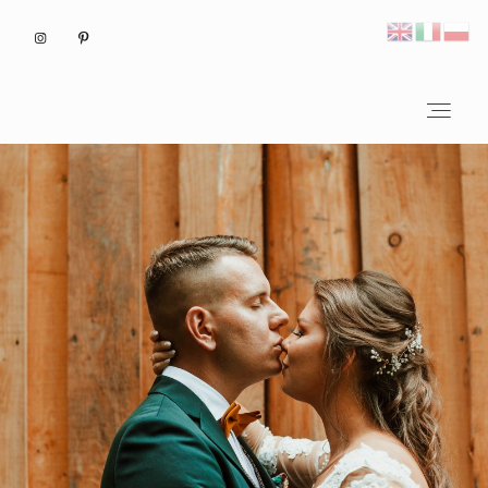
Home
Fotograf ślubny Kraków
Home
Reportaże ślubne
Fotograf ślubny Kraków
Reportaże ślubne
Inspiracje
Inspiracje
Plener ślubny we Włoszech
Plener ślubny we Włoszech
Kontakt
Kontakt