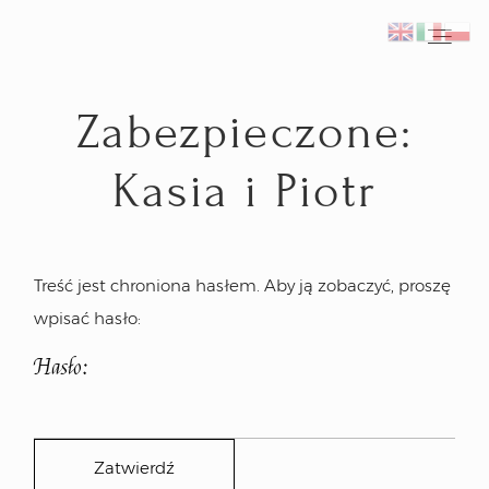
Zabezpieczone:
Home
Home
Kasia i Piotr
Fotograf ślubny Kraków
Fotograf ślubny Kraków
Reportaże ślubne
Reportaże ślubne
Treść jest chroniona hasłem. Aby ją zobaczyć, proszę
wpisać hasło:
Inspiracje
Inspiracje
Hasło:
Plener ślubny we Włoszech
Plener ślubny we Włoszech
Kontakt
Kontakt