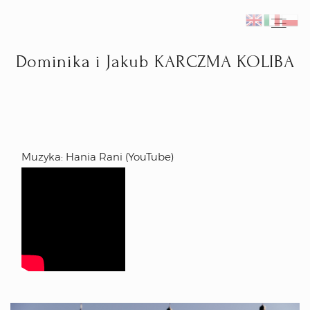
Dominika i Jakub KARCZMA KOLIBA
Home
Fotograf ślubny Kraków
Muzyka: Hania Rani (YouTube)
Reportaże ślubne
Inspiracje
Plener ślubny we Włoszech
Kontakt