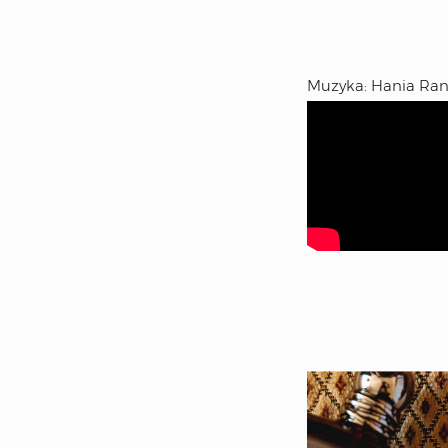
Muzyka: Hania Ran