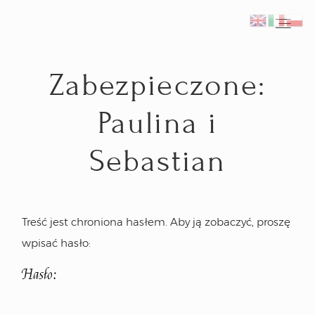
Zabezpieczone:
Home
Home
Paulina i
Fotograf ślubny Kraków
Fotograf ślubny Kraków
Sebastian
Reportaże ślubne
Reportaże ślubne
Inspiracje
Inspiracje
Treść jest chroniona hasłem. Aby ją zobaczyć, proszę
wpisać hasło:
Plener ślubny we Włoszech
Plener ślubny we Włoszech
Hasło:
Kontakt
Kontakt