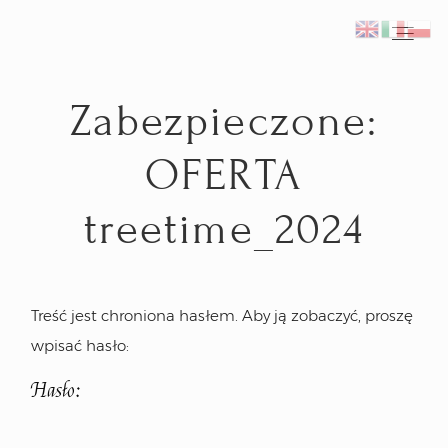
Zabezpieczone:
Home
Home
OFERTA
Fotograf ślubny Kraków
Fotograf ślubny Kraków
treetime_2024
Reportaże ślubne
Reportaże ślubne
Inspiracje
Inspiracje
Treść jest chroniona hasłem. Aby ją zobaczyć, proszę
wpisać hasło:
Plener ślubny we Włoszech
Plener ślubny we Włoszech
Hasło:
Kontakt
Kontakt