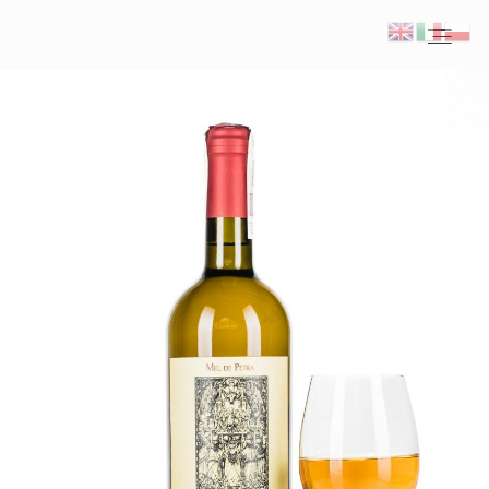
Home
Fotograf ślubny Kraków
Reportaże ślubne
Inspiracje
Plener ślubny we Włoszech
Kontakt