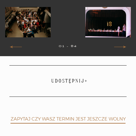
02
04
05
06
08
09
20
40
50
60
80
90
03
07
30
70
22
24
25
26
28
29
42
44
45
46
48
49
52
54
55
56
58
59
62
64
65
66
68
69
82
84
85
86
88
89
92
94
01
10
23
27
32
34
35
36
38
39
43
47
53
57
63
67
72
74
75
76
78
79
83
87
93
33
37
73
77
12
14
15
16
18
19
21
41
51
61
81
91
13
17
31
71
11
-
-
-
-
-
-
-
-
-
-
-
-
-
-
-
-
-
-
-
-
-
-
-
-
-
-
-
-
-
-
-
-
-
-
-
-
-
-
-
-
-
-
-
-
-
-
-
-
-
-
-
-
-
-
-
-
-
-
-
-
-
-
-
-
-
-
-
-
-
-
-
-
-
-
-
-
-
-
-
-
-
-
-
-
-
-
-
-
-
-
-
-
-
-
94
94
94
94
94
94
94
94
94
94
94
94
94
94
94
94
94
94
94
94
94
94
94
94
94
94
94
94
94
94
94
94
94
94
94
94
94
94
94
94
94
94
94
94
94
94
94
94
94
94
94
94
94
94
94
94
94
94
94
94
94
94
94
94
94
94
94
94
94
94
94
94
94
94
94
94
94
94
94
94
94
94
94
94
94
94
94
94
94
94
94
94
94
94
UDOSTĘPNIJ
ZAPYTAJ CZY WASZ TERMIN JEST JESZCZE WOLNY